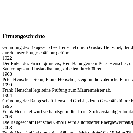
Firmengeschichte
Gründung des Baugeschäftes Henschel durch Gustav Henschel, der das
durch unser Baugeschäft ausgeführt.
1922
Der Enkel des Firmengründers, Herr Bauingenieur Peter Henschel, üb
Sanierungs- und Instandhaltungsarbeiten durchführen.
1968
Peter Henschels Sohn, Frank Henschel, steigt in die väterliche Firma e
1990
Frank Henschel legt seine Prüfung zum Maurermeister ab.
1994
Gründung der Baugeschäft Henschel GmbH, deren Geschäftsführer bi
1995
Frank Henschel wird verbandsgeprüfter freier Sachverständiger für 
2006
Die Baugeschäft Henschel GmbH wird autorisierter Energiewerthausp
2008
Frank Henschel bekommt den Silbernen Meisterbrief für 25 Jahre Täti